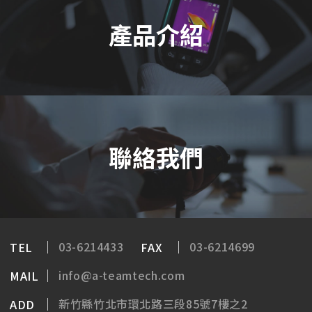
產品介紹
2025.06.03
【展後回顧】謙翰科技參與2025高雄自動化工業展 展現智慧檢測與預知維護整合實力
聯絡我們
G31,G61熱像儀解析度比較
2025.03.22
熱像儀解析度高低對專業應用的影響：從細節到效率的全面解析
熱像儀作為現代工業、建築與維護領域的重要工具，
03-6214433
03-6214699
TEL
FAX
其核心性能之一便是解析度。
info@a-teamtech.com
MAIL
BBU最佳選擇-日本菊水電子
2024.12.11
新竹縣竹北市環北路三段85號7樓之2
ADD