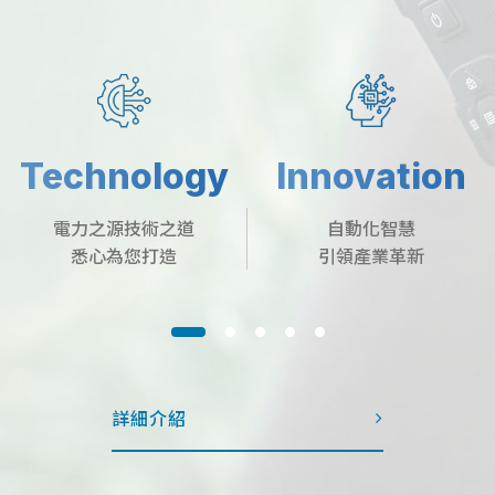
HIKMICRO SP120H
2024.12.03
y
Innovation
Leading
新產品發布！HIKMICRO SP120H，精準檢測的最佳選擇！
HIKMICRO 海康微影新產品發售！SP系列-
自動化智慧
經驗積淀技術領先
引領產業革新
解決方案專家
SP120H，1280x1024 解析度，呈現極致清晰熱成...
KIKUSUI x SUITA 日本雙雄聯手
2024.09.11
強強聯手：謙翰科技攜日本雙雄KIKUSUI、SUITA強勢來襲
詳細介紹
謙翰科技獨家鉅獻-日本雙雄KIKUSUI x SUITA電源
測試解決方案，以超過70年的電源製造技術，加上...