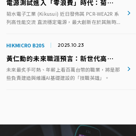
電源測試進入「零浪費」時代：菊水新款變頻電源，實現 100% 電力回收，為 EV/綠色能源測試注入高效動能
菊水電子工業 (Kikusui) 近日發佈其 PCR-WEA2R 系
列高性能交流 直流穩定電源，最大創新在於其無時...
HIKMICRO B20S
2025.10.23
黃仁勳的未來職涯預言：新世代高薪職業與關鍵技術裝備
未來最炙手可熱、年薪上看百萬台幣的職業，將是那
些負責建造與維護AI基礎建設的「技職英雄」。
海康微影維修中心 熱像儀維修
2025.09.02
謙翰科技榮獲 HIKMICRO 官方認證，正式成為授權維修中心
海康微影正式代理商｜海康微影維修中心｜熱像儀維
修